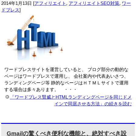
2014年1月13日
[
アフィリエイト
,
アフィリエイトSEO対策
,
ワー
ドプレス
]
ワードプレスサイトを運営していると、 ブログ部分の動的な
ページはワードプレスで運用し、 会社案内や代表あいさつ、
ランディングページ等 静的なページはＨＴＭＬサイトで運用
する場合は多々あります。 ・・・
「ワードプレス賢威とHTMLランディングページを同じドメ
インで同居させる方法」の続きを読む
Gmailの驚くべき便利な機能と、絶対すべき設