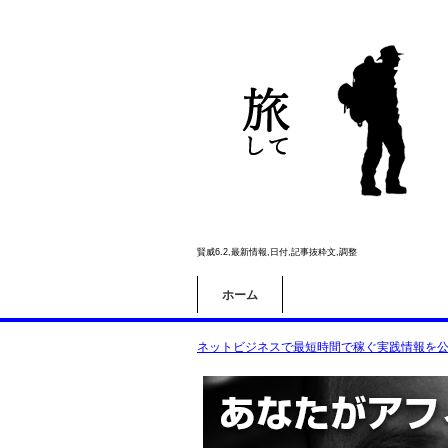
賢威6.2,最新情報,日付,記事抜粋文,調整
ホーム
ネットビジネスで最短時間で稼ぐ実践情報を公開