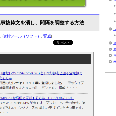
、記事抜粋文を消し、間隔を調整する方法
術
,
便利ツール（ソフト）
,
賢威
]