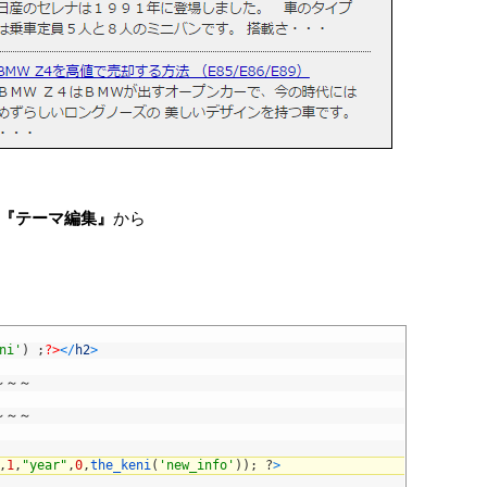
『テーマ編集』
から
ni'
)
;
?>
<
/
h2
>
～～～
～～～
,
1
,
"year"
,
0
,
the_keni
(
'new_info'
)
)
;
?
>