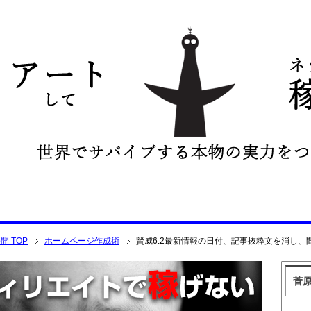
 TOP
ホームページ作成術
賢威6.2最新情報の日付、記事抜粋文を消し、
菅