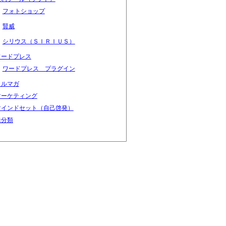
フォトショップ
賢威
シリウス（ＳＩＲＩＵＳ）
ワードプレス
ワードプレス プラグイン
メルマガ
マーケティング
マインドセット（自己啓発）
未分類