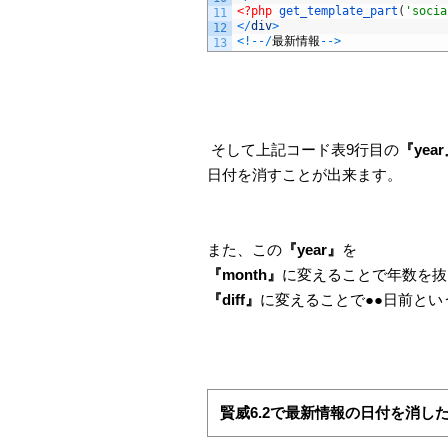
<?php
get_template_part
(
'socia
11
<
/
div
>
12
<
!
--
/
最新情報
--
>
13
そして上記コード表9行目の
『yea
日付を消すことが出来ます。
また、この
『year』
を
『month』
に変えることで年数を抜
『diff』
に変えることで●●日前と
賢威6.2で最新情報の日付を消