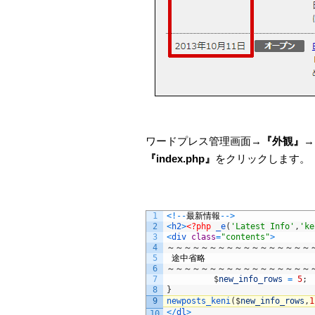
ワードプレス管理画面→
『外観』
→
『index.php』
をクリックします。
1
<
!
--
最新情報
--
>
2
<
h2
>
<?php
_e
(
'Latest Info'
,
'ke
3
<
div 
class
=
"contents"
>
4
～～～～～～～～～～～～～～～～～
5
途中省略
6
～～～～～～～～～～～～～～～～～
7
$
new_info_rows
=
5
;
8
}
9
newposts_keni
(
$
new_info_rows
,
1
<
/
dl
>
10