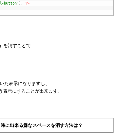
l-button'
)
;
?>
r』
を消すことで
いた表示になりますし、
いう表示にすることが出来ます。
した時に出来る嫌なスペースを消す方法は？