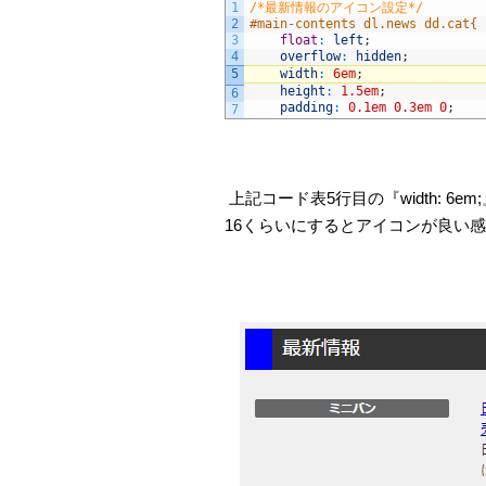
1
/*最新情報のアイコン設定*/
2
#main-contents dl.news dd.cat{
3
float
:
left
;
4
overflow
:
hidden
;
5
width
:
6em
;
height
:
1.5em
;
6
padding
:
0.1em
0.3em
0
;
7
上記コード表5行目の『width: 6e
16くらいにするとアイコンが良い