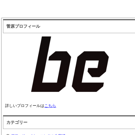
菅原プロフィール
詳しいプロフィールは
こちら
カテゴリー