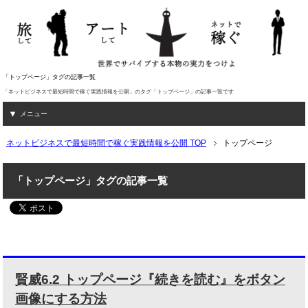
「トップページ」タグの記事一覧
「ネットビジネスで最短時間で稼ぐ実践情報を公開」のタグ「トップページ」の記事一覧です
メニュー
ネットビジネスで最短時間で稼ぐ実践情報を公開 TOP
トップページ
「トップページ」タグの記事一覧
賢威6.2 トップページ『続きを読む』をボタン
画像にする方法