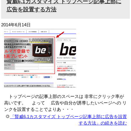
賢威6.1カスタマイズ トップページ記事上部に
広告を設置する方法
2014年6月14日
トップページの記事上部のスペースは 非常にクリック率が
高いです。 よって 広告や自分が誘導したいページヘの リ
ンクを設置することでよりあ・・・
「賢威6.1カスタマイズ トップページ記事上部に広告を設置
する方法」の続きを読む