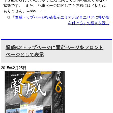
状態です。 また、 記事ページに関しても左右には区切りは
ありません。 &nbs・・・
「賢威トップページ投稿表示エリアと記事エリアに枠や影
を付ける」の続きを読む
賢威6.2トップページに固定ページをフロント
ページとして表示
2015年2月25日