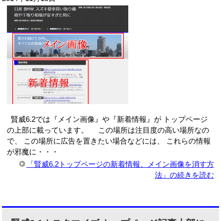
賢威6.2では『メイン画像』や『新着情報』が トップページ
の上部に載っています。 この場所は注目度の高い場所なの
で、 この場所に広告を置きたい場合などには、 これらの情報
が邪魔に・・・
「賢威6.2トップページの新着情報、メイン画像を消す方
法」の続きを読む