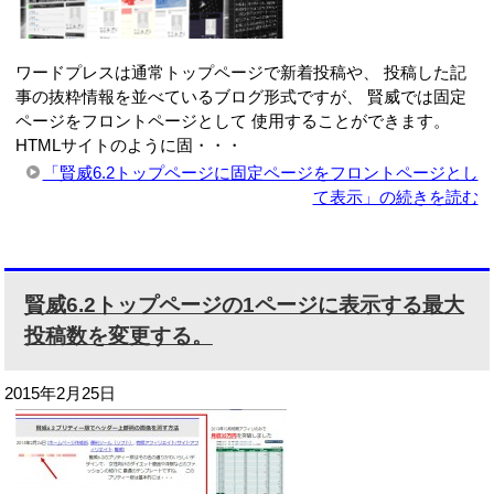
ワードプレスは通常トップページで新着投稿や、 投稿した記
事の抜粋情報を並べているブログ形式ですが、 賢威では固定
ページをフロントページとして 使用することができます。
HTMLサイトのように固・・・
「賢威6.2トップページに固定ページをフロントページとし
て表示」の続きを読む
賢威6.2トップページの1ページに表示する最大
投稿数を変更する。
2015年2月25日